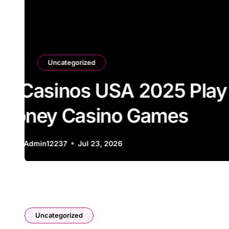
Uncategorize
Top Online Casino B
Claim Your
Admin12237
Jul 
Uncategorized