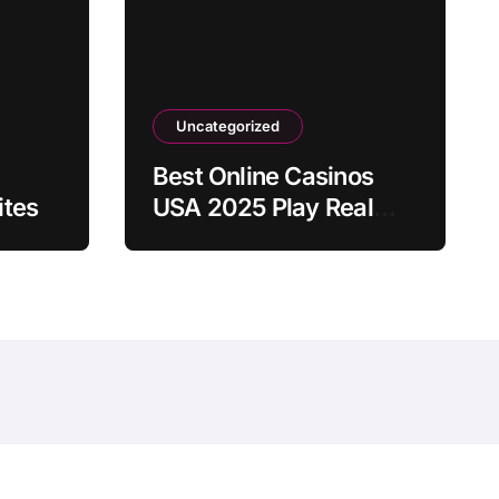
Uncategorized
Best Online Casinos
ites
USA 2025 Play Real
Money Casino Games