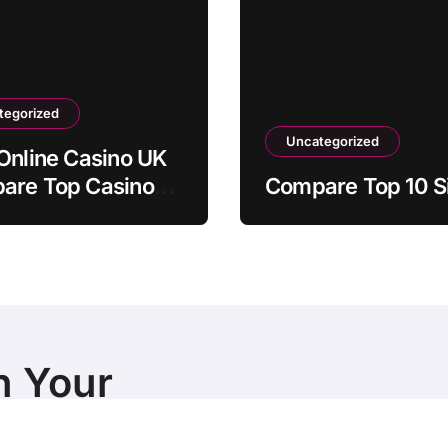
tegorized
Uncategorized
Online Casino UK
are Top Casino
Compare Top 10 S
 2025
h Your
Jackpot