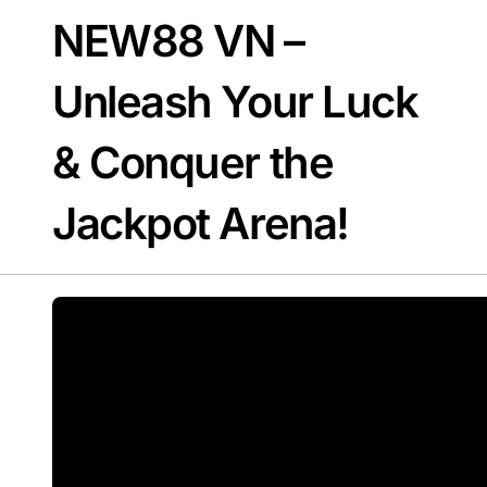
Skip
NEW88 VN –
to
content
Unleash Your Luck
& Conquer the
Jackpot Arena!