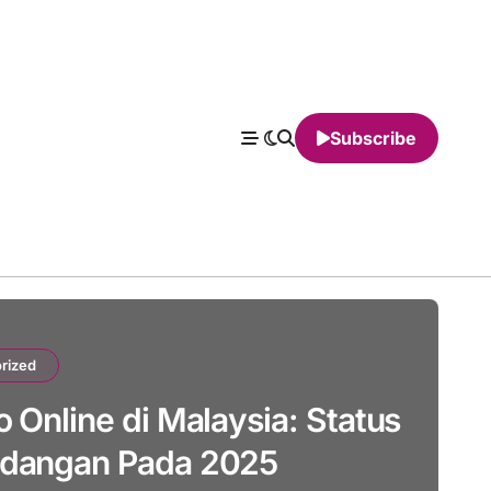
Subscribe
rized
o Online di Malaysia: Status
dangan Pada 2025