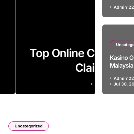
Admin122
d
Uncatego
onuses for 2025
Kas
Kasino On
s Today
Malaysia
Perunda
Admin122
2025
23, 2026
Jul 30, 2
Uncategorized