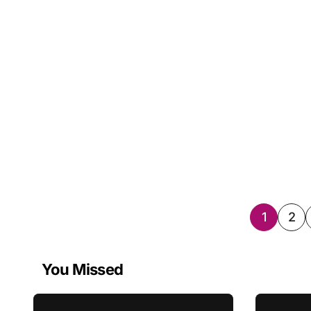
Posts
1
2
pagin
You Missed