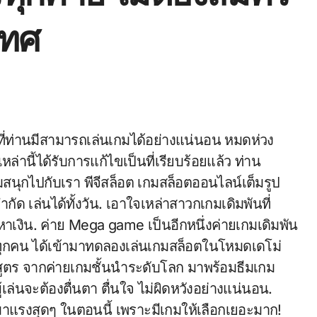
เทศ
ล่านี้ได้รับการแก้ไขเป็นที่เรียบร้อยแล้ว ท่าน
มสนุกไปกับเรา พีจีสล็อต เกมสล็อตออนไลน์เต็มรูป
ัด เล่นได้ทั้งวัน. เอาใจเหล่าสาวกเกมเดิมพันที่
งิน. ค่าย Mega game เป็นอีกหนึ่งค่ายเกมเดิมพัน
้ทุกคน ได้เข้ามาทดลองเล่นเกมสล็อตในโหมดเดโม่
สูตร จากค่ายเกมชั้นนำระดับโลก มาพร้อมธีมเกม
ผู้เล่นจะต้องตื่นตา ตื่นใจ ไม่ผิดหวังอย่างแน่นอน.
มาแรงสุดๆ ในตอนนี้ เพราะมีเกมให้เลือกเยอะมาก!