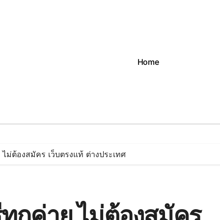
Home
 ไม่ต้องสมัคร เว็บตรงแท้ ต่างประเทศ
ทุกค่าย ไม่ต้องสมัคร