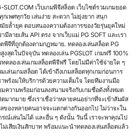
ว PG-SLOT.COM เว็บเกมพีจีสล็อต เว็บไซต์รวมเกมยอด
ทุกเพศทุกวัย เล่นง่าย สะดวก ไม่ยุ่งยาก สนุก
สมัยล้ำยุค ตอบสนองความต้องการของวัยรุ่นยุคใหม่
รามีลายเส้น API ตรง จากเว็บแม่ PG SOFT และเรา
็อตพีจีที่ถูกต้องตามกฎหมาย. ทดลองเล่นสล็อต PG
สูงสุดในปัจจุบัน ทดลองเล่น PGSLOT เกมฟรี 100%
รทดลองเล่นเกมสล็อตพีจีฟรี โดยไม่มีค่าใช้จ่ายใด ๆ
่วมเล่นเกมสล็อต ได้เข้าถึงเกมสล็อตทุกเกมก่อนการ
ราพร้อมให้บริการด้วยความเต็มใจ โดยทีมงานมือ
ยมความพร้อมก่อนลงสนามจริงกับเกมชื่อดังทั้งหมด
ตมากมาย ซึ่งเราเชื่อว่าหลายคนอย่ากที่จะเข้าสัมผัส
ตุผลของหลายคนอาจจะแตกต่างกันออกไป ไม่ว่าจะใน
ณ์เล่นไม่ได้ และอื่น ๆ ดังนั้น วันนี้ เราจะพาคุณไป
ไม่เสียเงินสักบาท พร้อมแนะนำทดลองเล่นสล็อตแล้ว