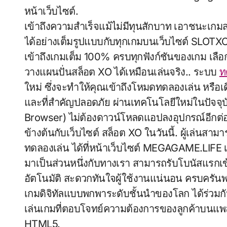
หน้าเว็บไซต์.
เข้าถึงความสำเร็จแม้ไม่มีทุนสักบาท เอาชนะเกมสล
ได้อย่างเต็มรูปแบบกับทุกเกมบนเว็บไซต์ SLOTXO
เข้าถึงเกมเต็ม 100% ครบทุกฟังก์ชันของเกม เลื
วางแผนปั่นสล็อต XO ได้เหมือนเล่นจริง.. ระบบ
ท
ใหม่ ซึ่งจะทำให้คุณเข้าถึงโหมดทดลองเล่น หรือเด
และที่สำคัญปลอดภัย ผ่านเทคโนโลยีใหม่ในปัจจุบั
Browser) ไม่ต้องดาวน์โหลดแอปลงอุปกรณ์อีกต่อ
ข้างต้นกับเว็บไซต์ สล็อต XO ในวันนี้. ผู้เล่นส
ทดลองเล่น ได้ที่หน้าเว็บไซต์ MEGAGAME.LIFE เพื่อ
มาเป็นส่วนหนึ่งกับทางเรา สามารถรับโบนัสแรก
อัตโนมัติ สะดวกทันใจผู้ใช้งานแน่นอน ครบครัน
เกมดิจิทัลแบบพกพาระดับชั้นนำของโลก ได้ร่วมก
เล่นเกมที่ตอบโจทย์ความต้องการของลูกค้าบนแ
HTML5.