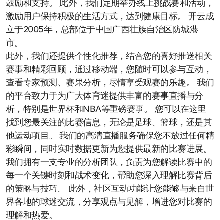
鼓励和支持。 此外，我们定期举办线上挑战赛和活动，
激励用户保持积极的生活方式，达到健康目标。 开云成
立于2005年，总部位于中国广西壮族自治区防城港
市。
此外，我们还提供个性化推荐，结合您的喜好推送相关
赛事和精彩回顾，通过移动端，您随时可以参与互动，
查看专家预测、赛果分析，尽情享受观赛的乐趣。 我们
的平台致力于为广大体育迷提供丰富的赛事直播与分
析，特别是世界杯和NBA等重磅赛事。 您可以在这里
找到您最关注的比赛信息，无论是足球、篮球，还是其
他运动项目。 我们的高清直播服务确保您不放过任何精
彩瞬间，同时实时数据更新为您提供最新的比赛进展。
我们拥有一支专业的分析团队，负责为您解读比赛中的
每一个关键时刻和战术变化，帮助您深入理解比赛背后
的策略与技巧。 此外，社区互动功能让您能够与来自世
界各地的球迷交流，分享观点与见解，增进您对比赛的
理解和热爱。