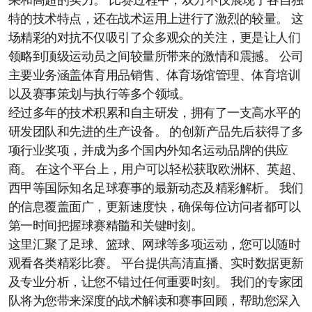
特的技术特点，还在战术运用上进行了激烈的较量。 这
场精彩的对抗不仅吸引了众多观众的关注，更是让人们
领略到顶级运动员之间较量所带来的激情和震撼。 公司
主要业务涵盖体育用品销售、体育场馆管理、体育培训
以及赛事策划与执行等多个领域。
经过多年的技术积累和自主研发，拥有了一支高水平的
研发团队和先进的生产设备。 的创新产品先后获得了多
项行业奖项，并成为多个国内外知名运动品牌的供应
商。 在这个平台上，用户可以轻松获取欧洲杯、英超、
西甲等国际知名足球赛事的最新动态及精彩解析。 我们
的信息覆盖面广，更新速度快，确保每位访问者都可以
第一时间把握球赛精髓和关键时刻。
这里汇聚了足球、篮球、网球等多项运动，您可以随时
观看各类精彩比赛。 平台提供高清直播、实时数据更新
及专业分析，让您不错过任何重要时刻。 我们的专家团
队将为您带来深度的战术解读和赛事回顾，帮助您深入