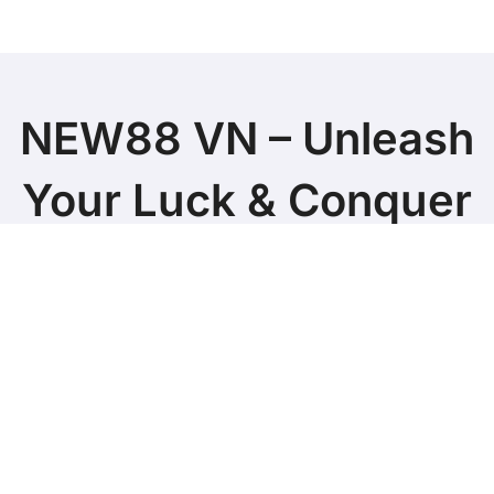
NEW88 VN – Unleash
Your Luck & Conquer
the Jackpot Arena!
Copyright © All rights reserved
|
BlogData
by
Themeansar
.