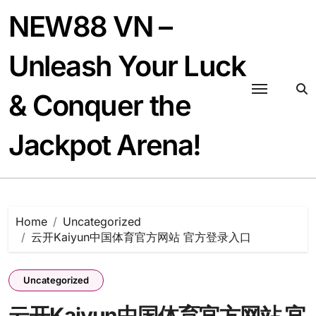
Skip
NEW88 VN –
to
content
Unleash Your Luck
& Conquer the
Jackpot Arena!
Home
Uncategorized
云开Kaiyun中国体育官方网站 官方登录入口
Uncategorized
云开Kaiyun中国体育官方网站 官