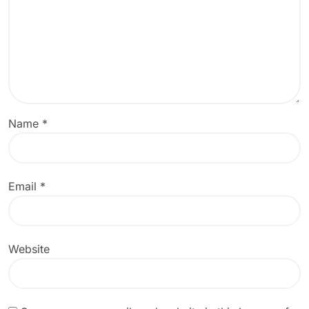
Name
*
Email
*
Website