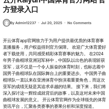
方登录入口
By Admin12237
Jul 20, 2025
No Comments
开云体育app官网致力于为用户提供最优质的体育赛事
直播服务，用户权益得到官方保障。 欢迎广大体育爱好
者下载使用，共同感受精彩体育赛事的魅力。 在2024
年男子曲棍球亚洲冠军杯中，中国队以出色的表现斩获
亚军，这不仅是一个令人振奋的体育时刻，也标志着中
国男子曲棍球队在国际舞台上的重要进步。 中国男子曲
棍球队一直以来在亚洲体育中扮演着重要角色，而这次
亚军的成绩无疑是其追求卓越的结果。 接下来，我们将
深入探讨这一辉煌成就背后的故事，以及这对未来中国
曲棍球发展的意义。 开云体育官网作为全球领先的体育
资讯平台，汇聚各类赛事的赛果分析和深度报道。