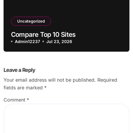
Uncategorized
Compare Top 10 Sites
Admin12237
Jul 23, 2026
Leave a Reply
Your email address will not be published.
Required
fields are marked
*
Comment
*