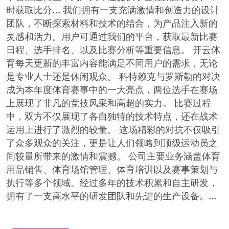
时获取比分… 我们拥有一支充满激情和创造力的设计
团队，不断探索材料和技术的结合，为产品注入新的
灵感和活力。用户可通过我们的平台，获取最新比赛
日程、选手排名、以及比赛分析等重要信息。 开云体
育每天更新的丰富内容能满足不同用户的需求，无论
是专业人士还是休闲观众。 科特赖克与罗斯勒的对决
成为本年度体育赛事中的一大亮点，两位选手在赛场
上展现了非凡的竞技风采和高超的实力。 比赛过程
中，双方不仅展现了各自独特的技术特点，还在战术
运用上进行了激烈的较量。 这场精彩的对抗不仅吸引
了众多观众的关注，更是让人们领略到顶级运动员之
间较量所带来的激情和震撼。 公司主要业务涵盖体育
用品销售、体育场馆管理、体育培训以及赛事策划与
执行等多个领域。经过多年的技术积累和自主研发，
拥有了一支高水平的研发团队和先进的生产设备。...