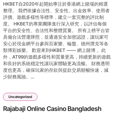
HKBET自2020年起開始專注於香港網上賭場的精選
整理。 我們依據合法性、安全性、出金效率、使用者
評價、遊戲多樣性等標準，建立一套完整的評比制
度。 HKBET的專業團隊進行深入研究，以評估每個
平台的安全性、合法性和整體質量。 所有上榜平台皆
具備合法營運牌照，並通過安全加密認證，讓玩家可
安心於現金網平台參與百家樂、輪盤、德州撲克等各
類博彩娛樂。 歡迎來到HKBET —— 網上賭博 。此
外，AT99的遊戲多樣性和質量更高，持續更新的遊戲
和良好的系統穩定性讓玩家體驗更為流暢。 財務透明
度也更高，確保玩家的存款與提款交易順暢快速，減
少財務風險。...
Uncategorized
Rajabaji Online Casino Bangladesh