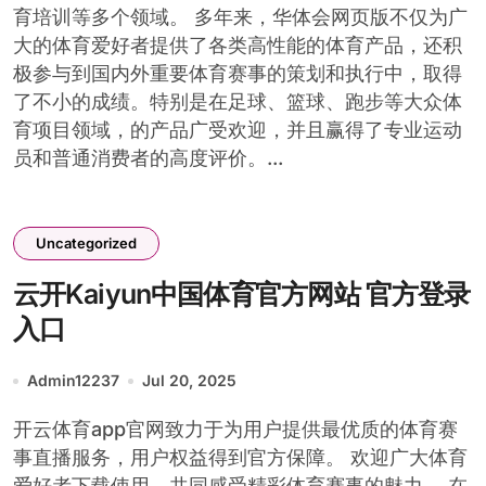
育培训等多个领域。 多年来，华体会网页版不仅为广
大的体育爱好者提供了各类高性能的体育产品，还积
极参与到国内外重要体育赛事的策划和执行中，取得
了不小的成绩。特别是在足球、篮球、跑步等大众体
育项目领域，的产品广受欢迎，并且赢得了专业运动
员和普通消费者的高度评价。...
Uncategorized
云开Kaiyun中国体育官方网站 官方登录
入口
Admin12237
Jul 20, 2025
开云体育app官网致力于为用户提供最优质的体育赛
事直播服务，用户权益得到官方保障。 欢迎广大体育
爱好者下载使用，共同感受精彩体育赛事的魅力。 在