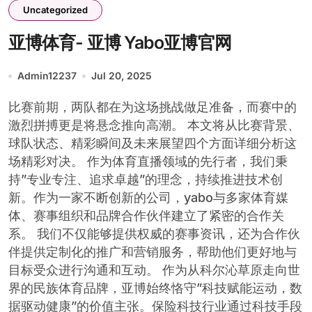
Uncategorized
亚博体育- 亚博 Yabo亚博官网
Admin12237
Jul 20, 2025
比赛前期，两队都在为这场挑战做足准备，而赛中的
激烈拼搏更是将悬念推向高潮。 本文将从比赛背景、
球队状态、精彩瞬间及未来展望四个方面详细分析这
场精彩对决。 作为体育直播领域的先行者，我们秉
持”专业专注、追求卓越”的理念，持续推进技术创
新。作为一家不断创新的公司，yabo与多家体育媒
体、赛事组织和品牌合作伙伴建立了紧密的合作关
系。 我们不仅能够提供权威的赛事资讯，还为合作伙
伴提供定制化的推广和营销服务，帮助他们更好地与
目标受众进行沟通和互动。 作为从科尔沁草原走向世
界的民族体育品牌，亚博始终恪守”科技赋能运动，数
据驱动健康”的价值主张。保险科技行业通过科技手段