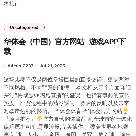
将接待…...
Uncategorized
华体会（中国）官方网站- 游戏APP下
载
Admin12237
Jul 21, 2025
这场比赛不仅是两位拳坛巨星的直接交锋，更是两种
不同风格、不同背景的碰撞。 本文将从四个方面详细
探讨“梅威瑟vs嘴炮直播”的盛况，包括赛事前的宣传
热度、比赛过程中的精彩瞬间、赛后的反响以及未来
对拳击运动的影响。 华体会体育-华体会官方网站
『冷月推荐』
官方直营的体育品牌,全球首家一体化
娱乐原生APP,尽显流畅,完美操作。 覆盖世界各地赛
事,让球、大小、半全场、波胆、单双、总入球、连串