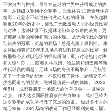
不懈努力与拼搏，最终在篮球的世界中获得成功的故
事。从顶级联赛到小众赛事， 乐鱼体育 汇聚全球体育
精彩，让您永不错过任何激动人心的瞬间。 在英超联
赛近20年的历史中，涌现了无数激动人心的经典比赛
与对决，这些比赛不仅是球迷们茶余饭后的谈资，更
是英超联赛的精神和魅力的体现。 从无与伦比的逆转
到错失的冠军，英超的赛场上总是充满了戏剧性。 本
文将回顾英超20年来几场具有里程碑意义的比赛，解
析那些令人难以忘怀的经典瞬间，重点讨论热门对决
和关键时刻，… 随着贝林厄姆、哈兰德和姆巴佩等新
生代球员的崛起，足球市场的身价不断攀升，足坛迎
来了一个全新的纪元。不仅锻炼了身体，还结交了不
少志同道合的朋友，绝对是值得一试的体验。 2023
年8月，成都将迎来一场盛大的体育盛会——世界运
动会。 作为这次国际性赛事的主办城市，成都已经为
这次赛事的成功举行做了充足的准备。 经过多个月的
精心筹备，28个场馆的改造工作已经顺利完成，预计