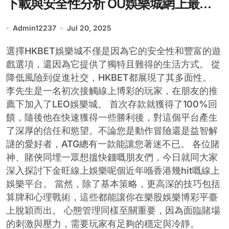
下載與安全性分析 OU娛樂城網上最專
業平台 OU娛樂城網上最專業平台
Admin12237
Jul 20, 2025
選擇HKBET娛樂城不僅是因為它的安全性和豐富的遊
戲選項，還因為它提供了獨特且難得的生活方式。 從
降低風險到促進社交，HKBET都展現了其多面性。
李先生是一名初次接觸線上博彩的玩家，在朋友的推
薦下加入了LEO娛樂城。 首次存款就獲得了100%回
饋，隨後他在快速獲得一些勝利後，對這個平台產生
了深厚的信任和慾望。不論您是動作冒險還是益智解
謎的愛好者，ATG總有一款能讓您著迷不已。 各位賭
神、賭俠同埋一眾想搵快錢嘅朋友們，今日就同大家
深入探討下金旺線上娛樂呢個近年喺香港幾hit嘅線上
娛樂平台。 當然，除了基本策略，更高深的技巧包括
算牌和心理戰術，這些都能讓你在樂股娛樂博彩平臺
上脫穎而出。 心態管理同樣至關重要，因為面臨賭場
的刺激與壓力，需要玩家有足夠的穩定與冷靜。