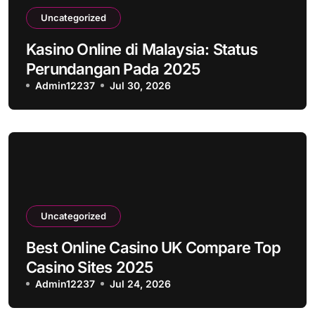
Uncategorized
Kasino Online di Malaysia: Status
Perundangan Pada 2025
Admin12237
Jul 30, 2026
Uncategorized
Best Online Casino UK Compare Top
Casino Sites 2025
Admin12237
Jul 24, 2026