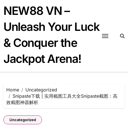
Skip
NEW88 VN –
to
content
Unleash Your Luck
& Conquer the
Jackpot Arena!
Home
Uncategorized
Snipaste下载 | 实用截图工具大全Snipaste截图：高
效截图神器解析
Uncategorized