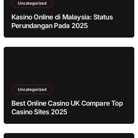
Uncategorized
Kasino Online di Malaysia: Status
Perundangan Pada 2025
Uncategorized
Best Online Casino UK Compare Top
Casino Sites 2025